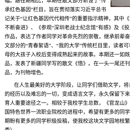
幅。跟往期相比，本期在散文部分新设了
“传
承红色基因”栏目，旨在贯彻落实习近平总书
记关于“让红色基因代代相传”的重要指示精神，其中
不断奋进》、《参观“深圳老战士纪念馆”有感》及《
作品，表达了作者同学对革命先烈的崇敬，继承前辈奋
文部分的“青春絮语”、“我的大学”传统栏目里，读者
母的大孩子入校后变得成熟起来的故事。本期还一如既
品，发表了新疆同学写的散文《悟》。在一头一尾还刊
品，为刊物增色。
在人生最美好的大学阶段，让同学们借助文学，将
的经历以及难忘的一切，变成语言文字，永久保留下来
育人重要途径之一。相较于我校学生总数，《官龙山》
国特色世界一流职业院校的进程中，希望有更多的同学
期盼有更多的同学积极投稿，使我校这块文学园地枝繁