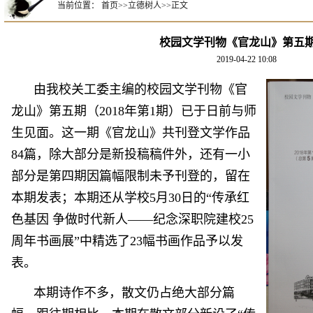
当前位置：
首页
>>
立德树人
>>
正文
校园文学刊物《官龙山》第五
2019-04-22 10:08
由我校关工委主编的校园文学刊物《官
龙山》第五期（
2018年第1期）已于日前与师
生见面。这一期《官龙山》共刊登文学作品
84篇，除大部分是新投稿稿件外，还有一小
部分是第四期因篇幅限制未予刊登的，留在
本期发表；本期还从学校5月30日的“传承红
色基因 争做时代新人——纪念深职院建校25
周年书画展”中精选了23幅书画作品予以发
表。
本期诗作不多，散文仍占绝大部分篇