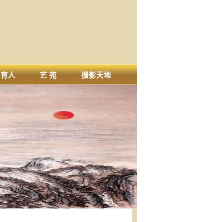
画育人
艺 苑
摄影天地