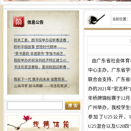
当前位置：
信息公告
·
情系下一代 携手向未来 省教育系...
·
山海寻梦 跃马扬鞭——书法名家进...
·
校关工委、图书馆举办迎新春送春...
·
聆听中国故事 感悟时代精神——...
·
“茶书墨韵 非遗薪传”李强书画艺...
·
我校举办庆祝深圳经济特区建立45...
由广东省社会体育
·
书法名家送春联，墨润校园迎新春 ...
中心主办，广东省学
·
情系下一代 携手向未来 省教育系...
联合会支持、广东省
·
山海寻梦 跃马扬鞭——书法名家进...
办的2021年“宏志杯
·
校关工委、图书馆举办迎新春送春...
·
聆听中国故事 感悟时代精神——...
年桥牌锦标赛于12月1
·
“茶书墨韵 非遗薪传”李强书画艺...
广州举办，我校学生
·
我校举办庆祝深圳经济特区建立45...
·
书法名家送春联，墨润校园迎新春 ...
参加了U25公开、
U25混合以及U20